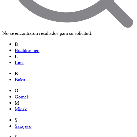
No se encontraron resultados para su solicitud.
B
Buchkirchen
L
Linz
B
Baku
G
Gomel
M
Minsk
S
Sarajevo