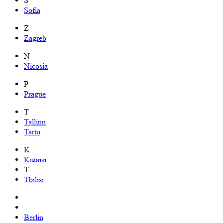
S
Sofia
Z
Zagreb
N
Nicosia
P
Prague
T
Tallinn
Tartu
K
Kutaisi
T
Tbilisi
Berlin