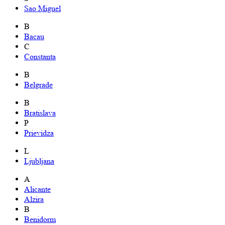
Sao Miguel
B
Bacau
C
Constanta
B
Belgrade
B
Bratislava
P
Prievidza
L
Ljubljana
A
Alicante
Alzira
B
Benidorm