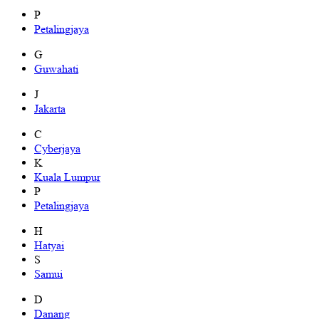
P
Petalingjaya
G
Guwahati
J
Jakarta
C
Cyberjaya
K
Kuala Lumpur
P
Petalingjaya
H
Hatyai
S
Samui
D
Danang