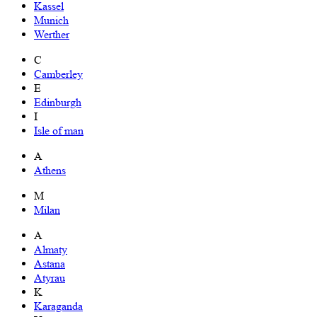
Kassel
Munich
Werther
C
Camberley
E
Edinburgh
I
Isle of man
A
Athens
M
Milan
A
Almaty
Astana
Atyrau
K
Karaganda