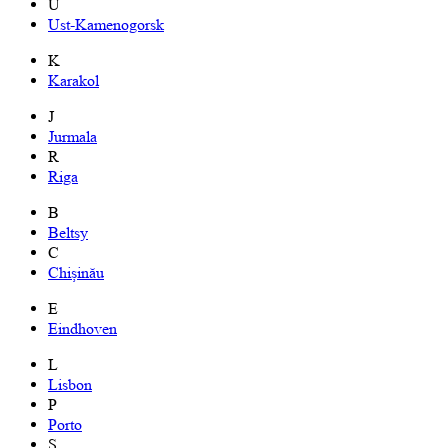
U
Ust-Kamenogorsk
K
Karakol
J
Jurmala
R
Riga
B
Beltsy
C
Chișinău
E
Eindhoven
L
Lisbon
P
Porto
S