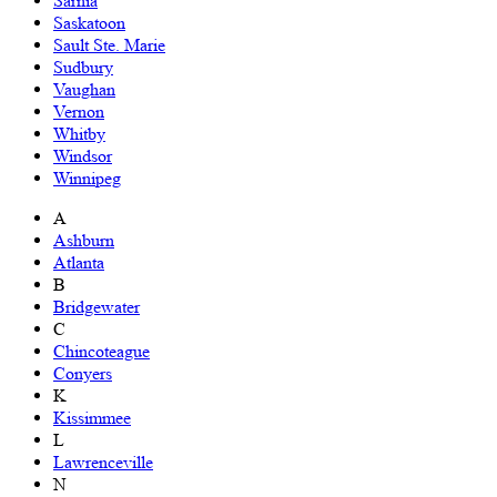
Sarnia
Saskatoon
Sault Ste. Marie
Sudbury
Vaughan
Vernon
Whitby
Windsor
Winnipeg
A
Ashburn
Atlanta
B
Bridgewater
C
Chincoteague
Conyers
K
Kissimmee
L
Lawrenceville
N