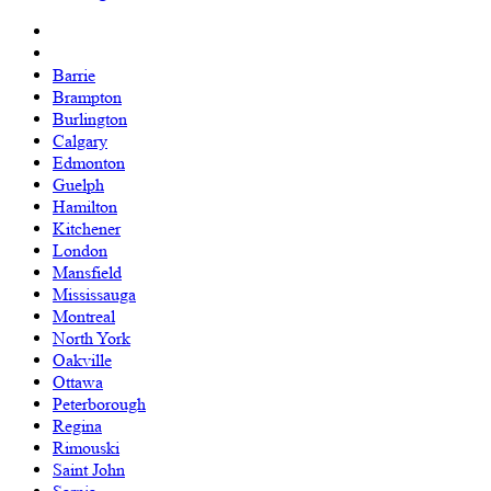
Barrie
Brampton
Burlington
Calgary
Edmonton
Guelph
Hamilton
Kitchener
London
Mansfield
Mississauga
Montreal
North York
Oakville
Ottawa
Peterborough
Regina
Rimouski
Saint John