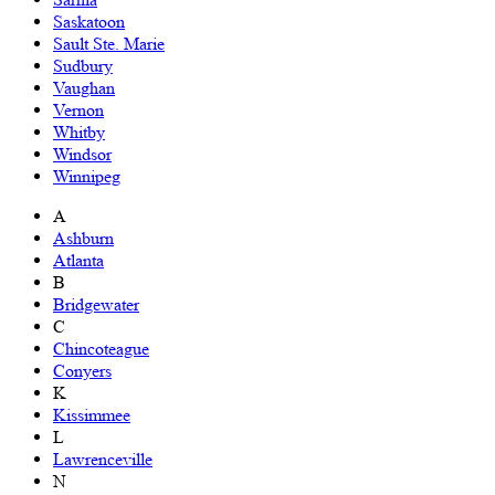
Saskatoon
Sault Ste. Marie
Sudbury
Vaughan
Vernon
Whitby
Windsor
Winnipeg
A
Ashburn
Atlanta
B
Bridgewater
C
Chincoteague
Conyers
K
Kissimmee
L
Lawrenceville
N