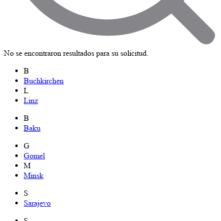
No se encontraron resultados para su solicitud.
B
Buchkirchen
L
Linz
B
Baku
G
Gomel
M
Minsk
S
Sarajevo
S