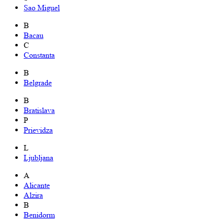
Sao Miguel
B
Bacau
C
Constanta
B
Belgrade
B
Bratislava
P
Prievidza
L
Ljubljana
A
Alicante
Alzira
B
Benidorm