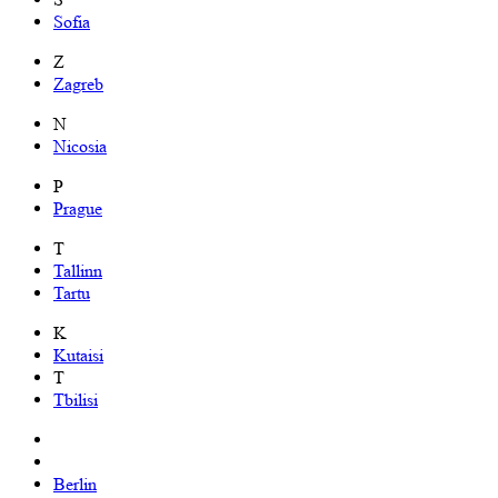
Sofia
Z
Zagreb
N
Nicosia
P
Prague
T
Tallinn
Tartu
K
Kutaisi
T
Tbilisi
Berlin