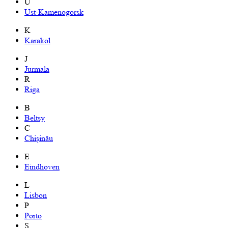
U
Ust-Kamenogorsk
K
Karakol
J
Jurmala
R
Riga
B
Beltsy
C
Chișinău
E
Eindhoven
L
Lisbon
P
Porto
S