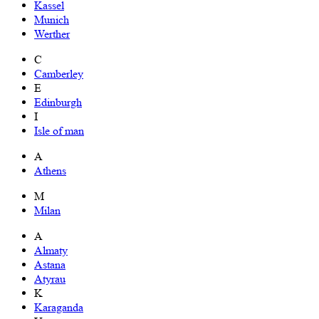
Kassel
Munich
Werther
C
Camberley
E
Edinburgh
I
Isle of man
A
Athens
M
Milan
A
Almaty
Astana
Atyrau
K
Karaganda