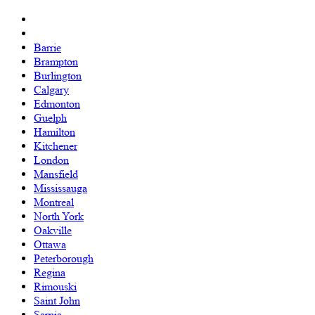
Barrie
Brampton
Burlington
Calgary
Edmonton
Guelph
Hamilton
Kitchener
London
Mansfield
Mississauga
Montreal
North York
Oakville
Ottawa
Peterborough
Regina
Rimouski
Saint John
Sarnia