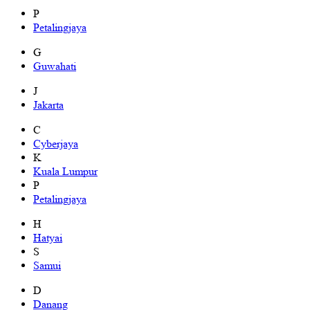
P
Petalingjaya
G
Guwahati
J
Jakarta
C
Cyberjaya
K
Kuala Lumpur
P
Petalingjaya
H
Hatyai
S
Samui
D
Danang