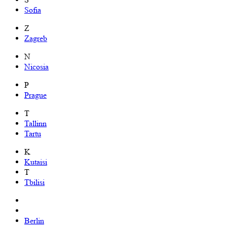
Sofia
Z
Zagreb
N
Nicosia
P
Prague
T
Tallinn
Tartu
K
Kutaisi
T
Tbilisi
Berlin