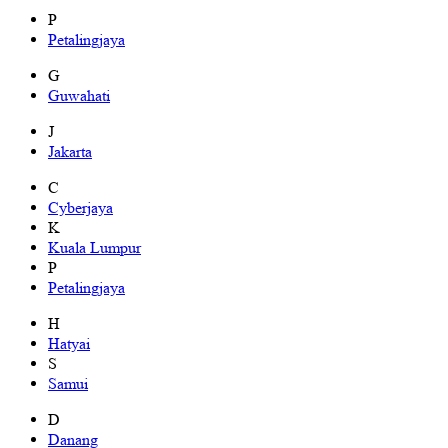
P
Petalingjaya
G
Guwahati
J
Jakarta
C
Cyberjaya
K
Kuala Lumpur
P
Petalingjaya
H
Hatyai
S
Samui
D
Danang