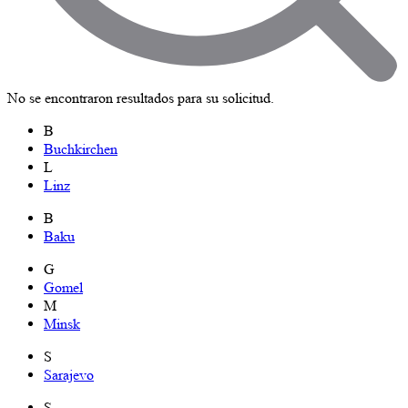
No se encontraron resultados para su solicitud.
B
Buchkirchen
L
Linz
B
Baku
G
Gomel
M
Minsk
S
Sarajevo
S