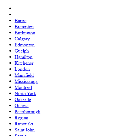
Barrie
Brampton
Burlington
Calgary
Edmonton
Guelph
Hamilton
Kitchener
London
Mansfield
Mississauga
Montreal
North York
Oakville
Ottawa
Peterborough
Regina
Rimouski
Saint John
Sarnia