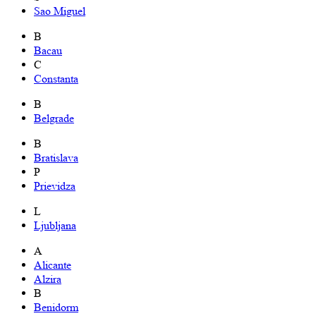
Sao Miguel
B
Bacau
C
Constanta
B
Belgrade
B
Bratislava
P
Prievidza
L
Ljubljana
A
Alicante
Alzira
B
Benidorm