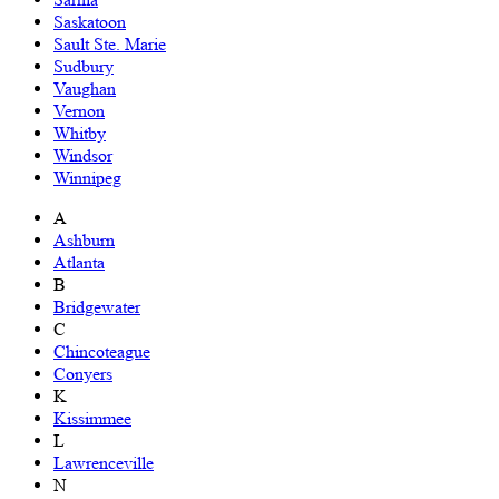
Saskatoon
Sault Ste. Marie
Sudbury
Vaughan
Vernon
Whitby
Windsor
Winnipeg
A
Ashburn
Atlanta
B
Bridgewater
C
Chincoteague
Conyers
K
Kissimmee
L
Lawrenceville
N