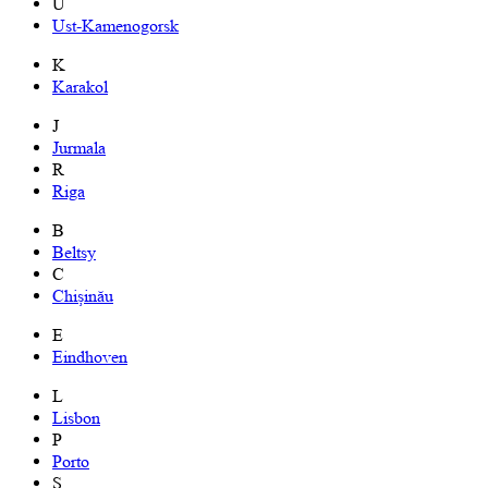
U
Ust-Kamenogorsk
K
Karakol
J
Jurmala
R
Riga
B
Beltsy
C
Chișinău
E
Eindhoven
L
Lisbon
P
Porto
S