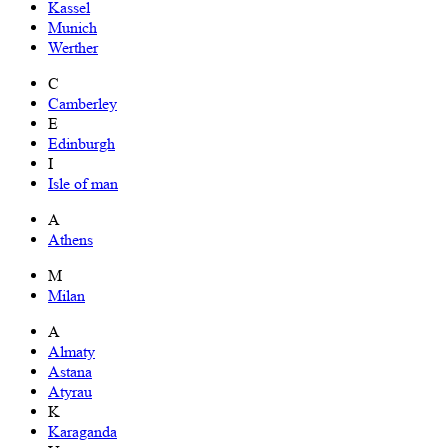
Kassel
Munich
Werther
C
Camberley
E
Edinburgh
I
Isle of man
A
Athens
M
Milan
A
Almaty
Astana
Atyrau
K
Karaganda