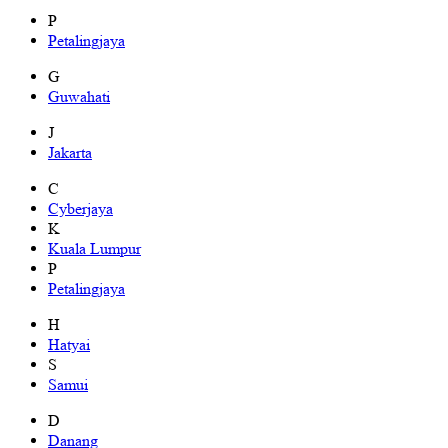
P
Petalingjaya
G
Guwahati
J
Jakarta
C
Cyberjaya
K
Kuala Lumpur
P
Petalingjaya
H
Hatyai
S
Samui
D
Danang