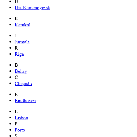
U
Ust-Kamenogorsk
K
Karakol
J
Jurmala
R
Riga
B
Beltsy
C
Chișinău
E
Eindhoven
L
Lisbon
P
Porto
S