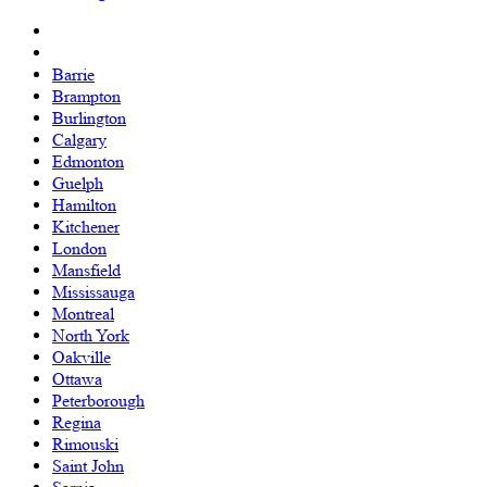
Barrie
Brampton
Burlington
Calgary
Edmonton
Guelph
Hamilton
Kitchener
London
Mansfield
Mississauga
Montreal
North York
Oakville
Ottawa
Peterborough
Regina
Rimouski
Saint John