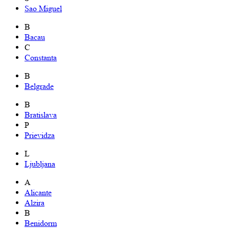
Sao Miguel
B
Bacau
C
Constanta
B
Belgrade
B
Bratislava
P
Prievidza
L
Ljubljana
A
Alicante
Alzira
B
Benidorm