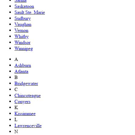
Sarnia
Saskatoon
Sault Ste. Marie
Sudbury
Vaughan
Vernon
Whitby
Windsor
Winnipeg
A
Ashburn
Atlanta
B
Bridgewater
C
Chincoteague
Conyers
K
Kissimmee
L
Lawrenceville
N