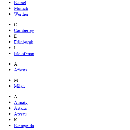
Kassel
Munich
Werther
C
Camberley
E
Edinburgh
I
Isle of man
A
Athens
M
Milan
A
Almaty
Astana
Atyrau
K
Karaganda