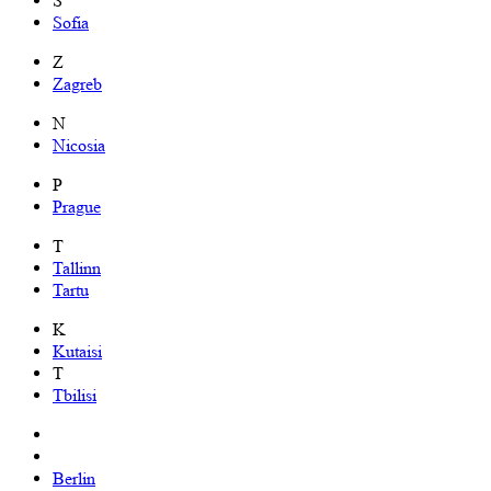
S
Sofia
Z
Zagreb
N
Nicosia
P
Prague
T
Tallinn
Tartu
K
Kutaisi
T
Tbilisi
Berlin