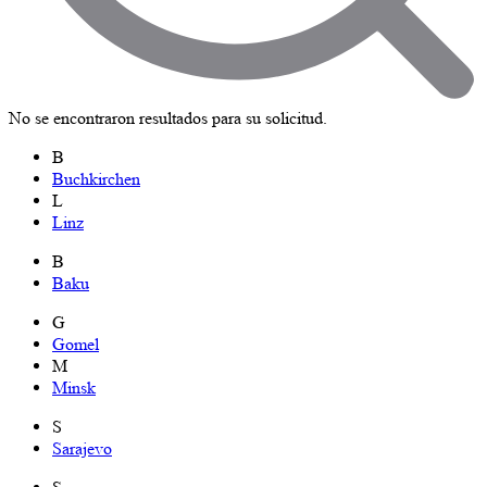
No se encontraron resultados para su solicitud.
B
Buchkirchen
L
Linz
B
Baku
G
Gomel
M
Minsk
S
Sarajevo